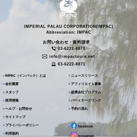
IMPERIAL PALAU CORPORATION(IMPAC)
Abbreviation: IMPAC
お問い合わせ・資料請求
03-6222-8870
info@impactours.net
03-6222-8871
>
IMPAC（インパック）とは
>
ニュースリリース
>
会社概要
>
アフィリエイト募集
>
スタッフ
>
提携会社プログラム
>
採用情報
>
パートナーズリンク
>
ヘルプ・お問合せ
>
予約の流れ
>
サイトマップ
>
プライバシーポリシー
>
facebook
>
利用規約
>
instagram