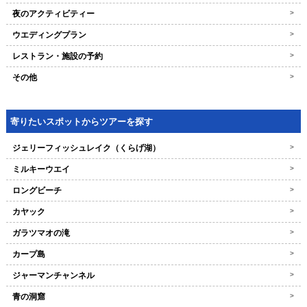
夜のアクティビティー
>
ウエディングプラン
>
レストラン・施設の予約
>
その他
>
寄りたいスポットからツアーを探す
ジェリーフィッシュレイク（くらげ湖）
>
ミルキーウエイ
>
ロングビーチ
>
カヤック
>
ガラツマオの滝
>
カープ島
>
ジャーマンチャンネル
>
青の洞窟
>