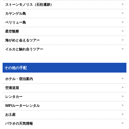
ストーンモノリス（石柱遺跡）
>
カヤンゲル島
>
ペリリュー島
>
星空観察
>
海がめと会えるツアー
>
イルカと触れ合うツアー
>
その他の手配
ホテル・宿泊案内
>
空港送迎
>
レンタカー
>
WIFIルーターレンタル
>
お土産
>
パラオの天気情報
>