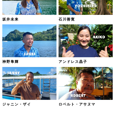
坂井未来
石川善寛
神野隼輝
アンドレス晶子
ジャニン・ザイ
ロベルト・アサヌマ