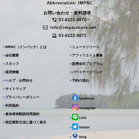
Abbreviation: IMPAC
お問い合わせ・資料請求
03-6222-8870
info@impactours.net
03-6222-8871
>
IMPAC（インパック）とは
>
ニュースリリース
>
会社概要
>
アフィリエイト募集
>
スタッフ
>
提携会社プログラム
>
採用情報
>
パートナーズリンク
>
ヘルプ・お問合せ
>
予約の流れ
>
サイトマップ
>
プライバシーポリシー
>
facebook
>
利用規約
>
instagram
>
参加者体験談利用規約
>
Line
>
特定商取引法に基づく表示
>
twitter
>
blog