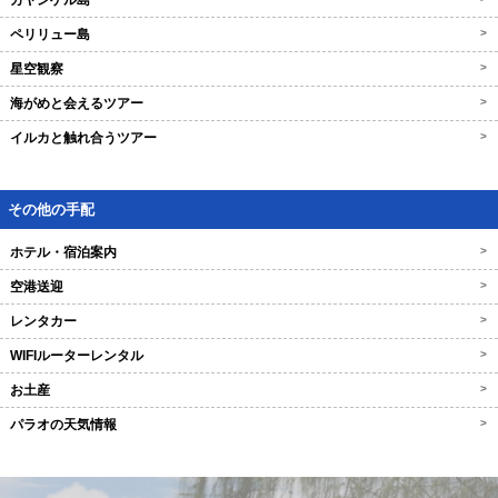
カヤンゲル島
ペリリュー島
>
星空観察
>
海がめと会えるツアー
>
イルカと触れ合うツアー
>
その他の手配
ホテル・宿泊案内
>
空港送迎
>
レンタカー
>
WIFIルーターレンタル
>
お土産
>
パラオの天気情報
>