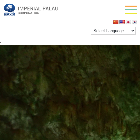
1Dayパラオ松島洞窟探検ツアー・サムネイル
お問い合わせ
inpactestuser
|
2023年8月18日
会社情報
←
Return to 1Dayパラオ松島洞窟探検ツアー・サム
ネイル
‹
›