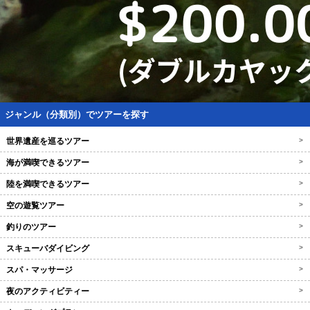
ジャンル（分類別）でツアーを探す
世界遺産を巡るツアー
>
海が満喫できるツアー
>
陸を満喫できるツアー
>
空の遊覧ツアー
>
釣りのツアー
>
スキューバダイビング
>
スパ・マッサージ
>
夜のアクティビティー
>