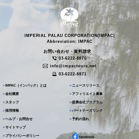
IMPERIAL PALAU CORPORATION(IMPAC)
Abbreviation: IMPAC
お問い合わせ・資料請求
03-6222-8870
info@impactours.net
03-6222-8871
>
IMPAC（インパック）とは
>
ニュースリリース
>
会社概要
>
アフィリエイト募集
>
スタッフ
>
提携会社プログラム
>
採用情報
>
パートナーズリンク
>
ヘルプ・お問合せ
>
予約の流れ
>
サイトマップ
>
プライバシーポリシー
>
facebook