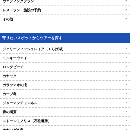
ウエディングプラン
>
レストラン・施設の予約
>
その他
>
寄りたいスポットからツアーを探す
ジェリーフィッシュレイク（くらげ湖）
>
ミルキーウエイ
>
ロングビーチ
>
カヤック
>
ガラツマオの滝
>
カープ島
>
ジャーマンチャンネル
>
青の洞窟
>
ストーンモノリス（石柱遺跡）
>
>