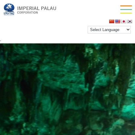
Half Dayカヤック＆洞窟ツアー・サムネイル (1)
お問い合わせ
inpactestuser
|
2023年8月18日
会社情報
←
Return to Half Dayカヤック＆洞窟ツアー・サム
ネイル (1)
‹
›