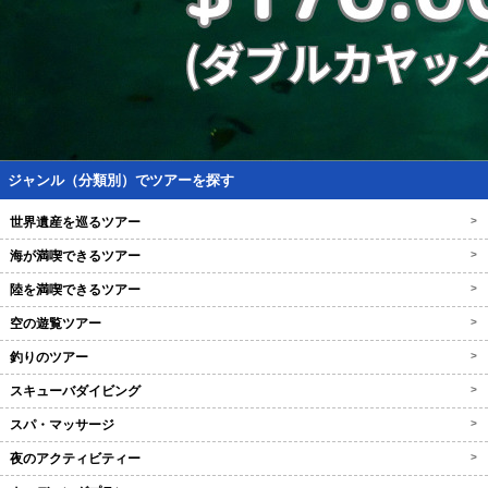
ジャンル（分類別）でツアーを探す
世界遺産を巡るツアー
>
海が満喫できるツアー
>
陸を満喫できるツアー
>
空の遊覧ツアー
>
釣りのツアー
>
スキューバダイビング
>
スパ・マッサージ
>
夜のアクティビティー
>