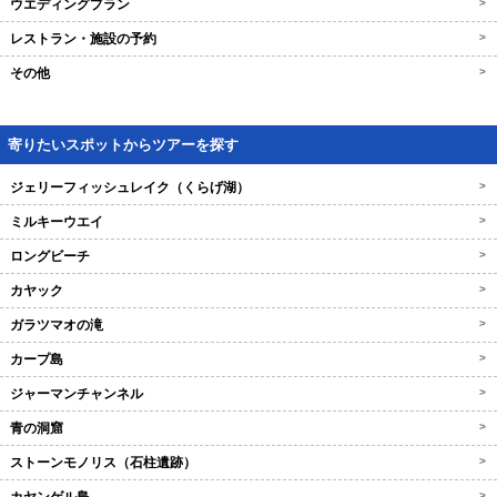
ウエディングプラン
>
レストラン・施設の予約
>
その他
>
寄りたいスポットからツアーを探す
ジェリーフィッシュレイク（くらげ湖）
>
ミルキーウエイ
>
ロングビーチ
>
カヤック
>
ガラツマオの滝
>
カープ島
>
ジャーマンチャンネル
>
青の洞窟
>
ストーンモノリス（石柱遺跡）
>
>