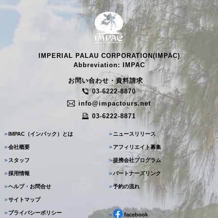
IMPERIAL PALAU CORPORATION(IMPAC)
Abbreviation: IMPAC
お問い合わせ・資料請求
03-6222-8870
info@impactours.net
03-6222-8871
>
IMPAC（インパック）とは
>
ニュースリリース
>
会社概要
>
アフィリエイト募集
>
スタッフ
>
提携会社プログラム
>
採用情報
>
パートナーズリンク
>
ヘルプ・お問合せ
>
予約の流れ
>
サイトマップ
>
プライバシーポリシー
>
facebook