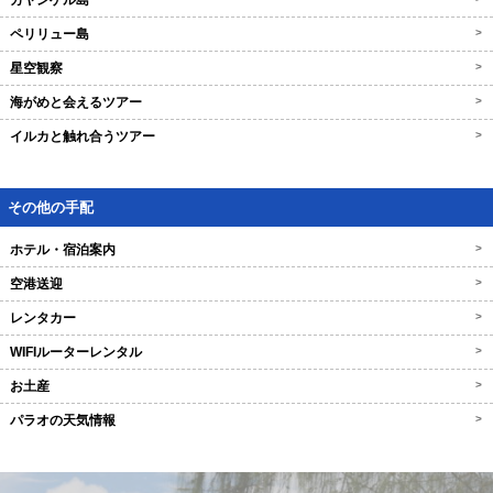
カヤンゲル島
ペリリュー島
>
星空観察
>
海がめと会えるツアー
>
イルカと触れ合うツアー
>
その他の手配
ホテル・宿泊案内
>
空港送迎
>
レンタカー
>
WIFIルーターレンタル
>
お土産
>
パラオの天気情報
>