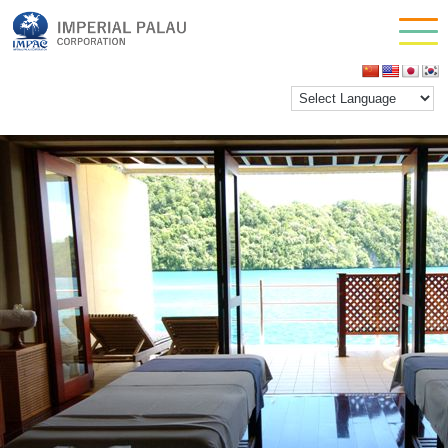
spa 3
お問い合わせ
inpactestuser
|
2021年1月29日
会社情報
←
Return to マンダラスパ・パラオロイヤルリゾート
‹
›