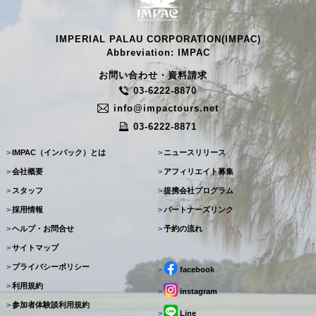
IMPERIAL PALAU CORPORATION(IMPAC)
Abbreviation: IMPAC
お問い合わせ・資料請求
03-6222-8870
info@impactours.net
03-6222-8871
>
IMPAC（インパック）とは
>
ニュースリリース
>
会社概要
>
アフィリエイト募集
>
スタッフ
>
提携会社プログラム
>
採用情報
>
パートナーズリンク
>
ヘルプ・お問合せ
>
予約の流れ
>
サイトマップ
>
プライバシーポリシー
>
facebook
>
利用規約
>
instagram
>
参加者体験談利用規約
>
Line