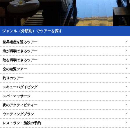
ジャンル（分類別）でツアーを探す
世界遺産を巡るツアー
>
海が満喫できるツアー
>
陸を満喫できるツアー
>
空の遊覧ツアー
>
釣りのツアー
>
スキューバダイビング
>
スパ・マッサージ
>
夜のアクティビティー
>
ウエディングプラン
>
レストラン・施設の予約
>