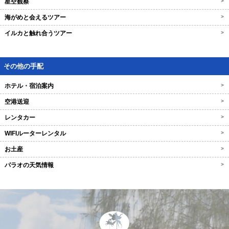
星空観察
>
海がめと会えるツアー
>
イルカと触れ合うツアー
>
その他の手配
ホテル・宿泊案内
>
空港送迎
>
レンタカー
>
WIFIルーターレンタル
>
お土産
>
パラオの天気情報
>