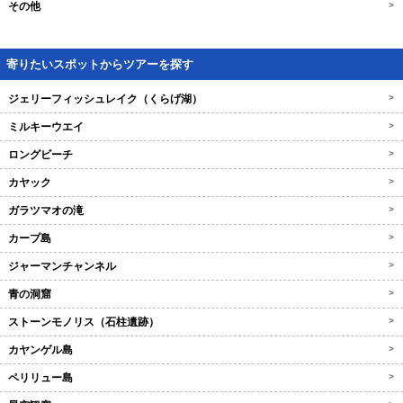
その他
>
寄りたいスポットからツアーを探す
ジェリーフィッシュレイク（くらげ湖）
>
ミルキーウエイ
>
ロングビーチ
>
カヤック
>
ガラツマオの滝
>
カープ島
>
ジャーマンチャンネル
>
青の洞窟
>
ストーンモノリス（石柱遺跡）
>
カヤンゲル島
>
ペリリュー島
>