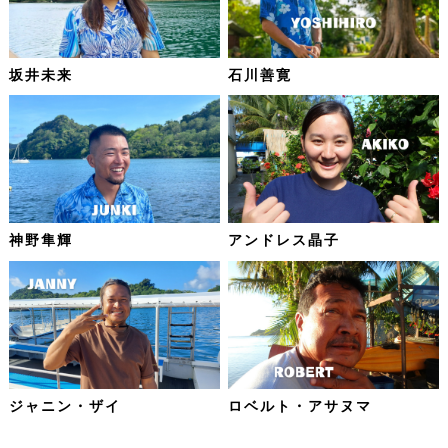
坂井未来
石川善寛
神野隼輝
アンドレス晶子
ジャニン・ザイ
ロベルト・アサヌマ