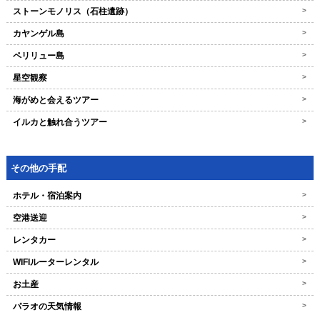
ストーンモノリス（石柱遺跡）
>
カヤンゲル島
>
ペリリュー島
>
星空観察
>
海がめと会えるツアー
>
イルカと触れ合うツアー
>
その他の手配
ホテル・宿泊案内
>
空港送迎
>
レンタカー
>
WIFIルーターレンタル
>
お土産
>
パラオの天気情報
>