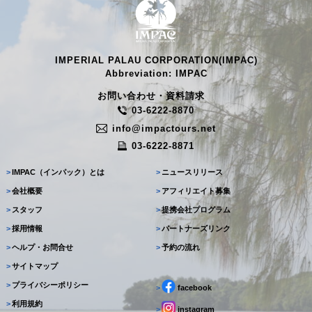
IMPERIAL PALAU CORPORATION(IMPAC)
Abbreviation: IMPAC
お問い合わせ・資料請求
03-6222-8870
info@impactours.net
03-6222-8871
>
IMPAC（インパック）とは
>
ニュースリリース
>
会社概要
>
アフィリエイト募集
>
スタッフ
>
提携会社プログラム
>
採用情報
>
パートナーズリンク
>
ヘルプ・お問合せ
>
予約の流れ
>
サイトマップ
>
プライバシーポリシー
>
facebook
>
利用規約
>
instagram