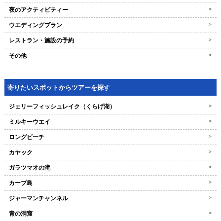
夜のアクティビティー
>
ウエディングプラン
>
レストラン・施設の予約
>
その他
>
寄りたいスポットからツアーを探す
ジェリーフィッシュレイク（くらげ湖）
>
ミルキーウエイ
>
ロングビーチ
>
カヤック
>
ガラツマオの滝
>
カープ島
>
ジャーマンチャンネル
>
青の洞窟
>