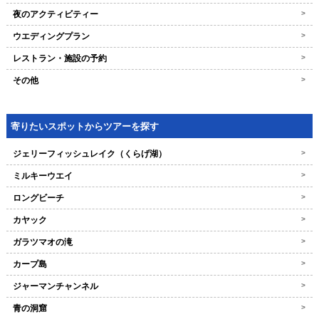
夜のアクティビティー
>
ウエディングプラン
>
レストラン・施設の予約
>
その他
>
寄りたいスポットからツアーを探す
ジェリーフィッシュレイク（くらげ湖）
>
ミルキーウエイ
>
ロングビーチ
>
カヤック
>
ガラツマオの滝
>
カープ島
>
ジャーマンチャンネル
>
青の洞窟
>