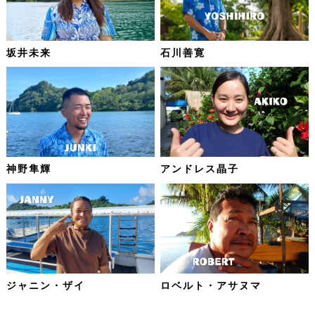
坂井未来
石川善寛
神野隼輝
アンドレス晶子
ジャニン・ザイ
ロベルト・アサヌマ