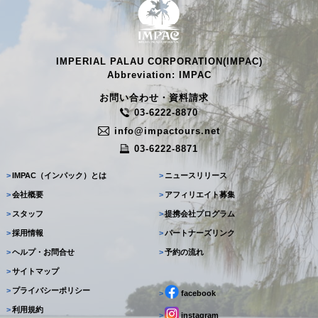
IMPERIAL PALAU CORPORATION(IMPAC)
Abbreviation: IMPAC
お問い合わせ・資料請求
03-6222-8870
info@impactours.net
03-6222-8871
>
IMPAC（インパック）とは
>
ニュースリリース
>
会社概要
>
アフィリエイト募集
>
スタッフ
>
提携会社プログラム
>
採用情報
>
パートナーズリンク
>
ヘルプ・お問合せ
>
予約の流れ
>
サイトマップ
>
プライバシーポリシー
>
facebook
>
利用規約
>
instagram