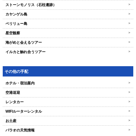
ストーンモノリス（石柱遺跡）
>
カヤンゲル島
>
ペリリュー島
>
星空観察
>
海がめと会えるツアー
>
イルカと触れ合うツアー
>
その他の手配
ホテル・宿泊案内
>
空港送迎
>
レンタカー
>
WIFIルーターレンタル
>
お土産
>
パラオの天気情報
>