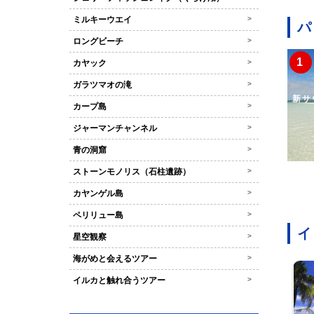
ミルキーウエイ
>
パ
ロングビーチ
>
カヤック
>
ガラツマオの滝
>
新サ
カープ島
>
ジャーマンチャンネル
>
青の洞窟
>
ストーンモノリス（石柱遺跡）
>
カヤンゲル島
>
ペリリュー島
>
イ
星空観察
>
海がめと会えるツアー
>
イルカと触れ合うツアー
>