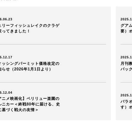
6.06.23
2025.1
ェリーフィッシュレイクのクラゲ
グア
戻ってきました！
要）
5.12.17
2025.1
ィッシングパーミット価格改定の
月刊
知らせ（2026年1月1日より）
パッ
5.12.04
2025.1
アニメ映画化】ペリリュー楽園の
パラ
ルニカー＜終戦80年に届ける、史
す）
に基づく戦火の友情＞