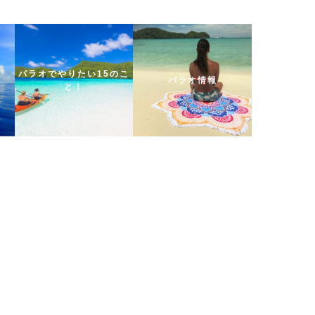
パラオでやりたい15のこ
パラオ情報
と！