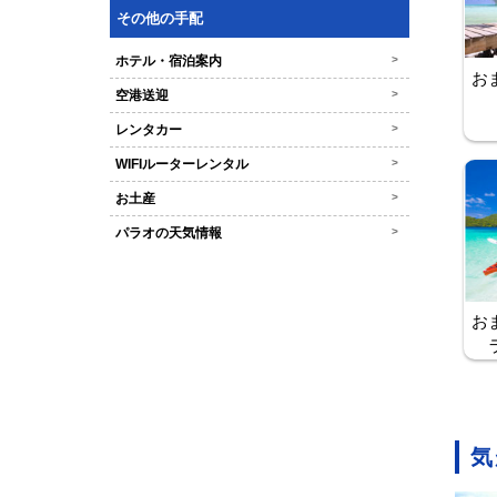
その他の手配
ホテル・宿泊案内
>
お
空港送迎
>
レンタカー
>
WIFIルーターレンタル
>
お土産
>
パラオの天気情報
>
お
気