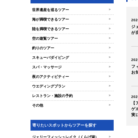
世界遺産を巡るツアー
>
海が満喫できるツアー
>
202
ジ
陸を満喫できるツアー
>
が
空の遊覧ツアー
>
釣りのツアー
>
スキューバダイビング
>
202
フ
スパ・マッサージ
>
お
夜のアクティビティー
>
ウエディングプラン
>
レストラン・施設の予約
>
202
【
その他
>
ゲ
実
寄りたいスポットからツアーを探す
ジェリーフィッシュレイク（くらげ湖）
>