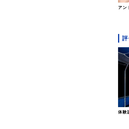
アン
評
体験談