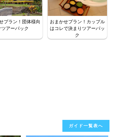
せプラン！団体様向
おまかせプラン！カップル
けツアーパック
はコレで決まりツアーパッ
ク
ガイド一覧表へ