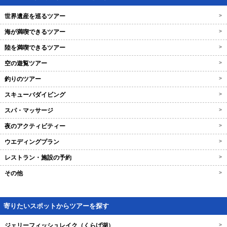
世界遺産を巡るツアー
>
海が満喫できるツアー
>
陸を満喫できるツアー
>
空の遊覧ツアー
>
釣りのツアー
>
スキューバダイビング
>
スパ・マッサージ
>
夜のアクティビティー
>
ウエディングプラン
>
レストラン・施設の予約
>
その他
>
寄りたいスポットからツアーを探す
ジェリーフィッシュレイク（くらげ湖）
>