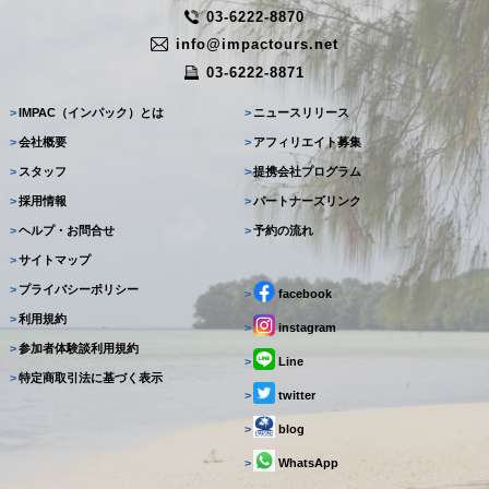
03-6222-8870
info@impactours.net
03-6222-8871
>
IMPAC（インパック）とは
>
ニュースリリース
>
会社概要
>
アフィリエイト募集
>
スタッフ
>
提携会社プログラム
>
採用情報
>
パートナーズリンク
>
ヘルプ・お問合せ
>
予約の流れ
>
サイトマップ
>
プライバシーポリシー
>
facebook
>
利用規約
>
instagram
>
参加者体験談利用規約
>
Line
>
特定商取引法に基づく表示
>
twitter
>
blog
>
WhatsApp