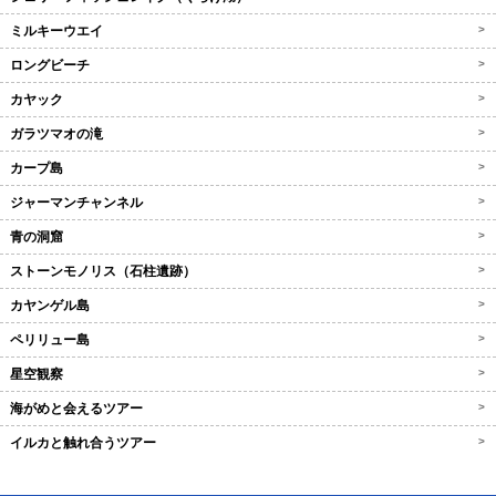
ミルキーウエイ
>
ロングビーチ
>
カヤック
>
ガラツマオの滝
>
カープ島
>
ジャーマンチャンネル
>
青の洞窟
>
ストーンモノリス（石柱遺跡）
>
カヤンゲル島
>
ペリリュー島
>
星空観察
>
海がめと会えるツアー
>
イルカと触れ合うツアー
>