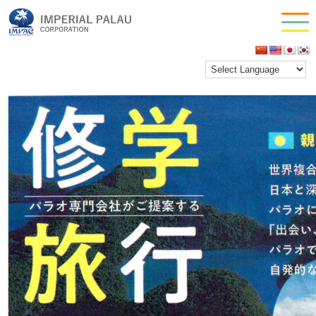
p2
お問い合わせ
inpac_tgcompany
|
2026年2月10日
会社情報
←
Return to 月刊教育旅行２０２６年１月にインパッ
ク掲載！
‹