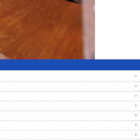
>
>
>
>
>
>
>