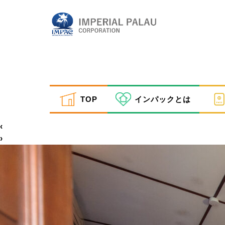
ros 3
TOP
インパックとは
inpactestuser
|
2021年2月22日
←
Return to ホテル・宿泊案内
‹
›