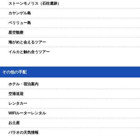
ストーンモノリス（石柱遺跡）
カヤンゲル島
ペリリュー島
星空観察
海がめと会えるツアー
イルカと触れ合うツアー
その他の手配
ホテル・宿泊案内
空港送迎
レンタカー
WIFIルーターレンタル
お土産
パラオの天気情報