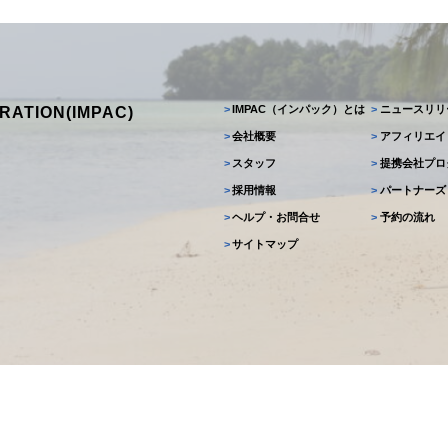
>
IMPAC（インパック）とは
>
ニュースリリ
RATION(IMPAC)
>
会社概要
>
アフィリエイ
>
スタッフ
>
提携会社プロ
>
採用情報
>
パートナーズ
>
ヘルプ・お問合せ
>
予約の流れ
>
サイトマップ