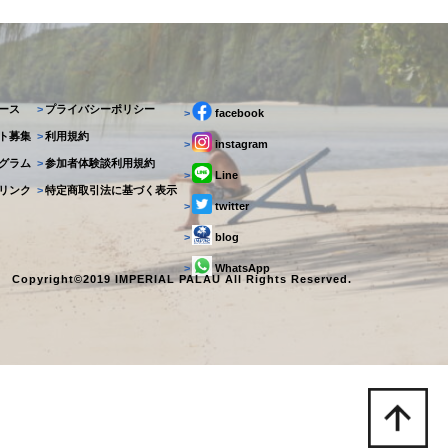
ース
>
プライバシーポリシー
>
facebook
ト募集
>
利用規約
>
instagram
グラム
>
参加者体験談利用規約
>
Line
リンク
>
特定商取引法に基づく表示
>
twitter
>
blog
>
WhatsApp
Copyright©2019 IMPERIAL PALAU All Rights Reserved.