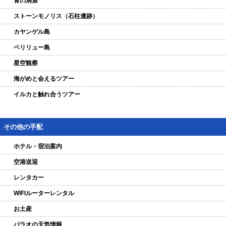
青の洞窟
ストーンモノリス（石柱遺跡）
カヤンゲル島
ペリリュー島
星空観察
海がめと会えるツアー
イルカと触れ合うツアー
その他の手配
ホテル・宿泊案内
空港送迎
レンタカー
WIFIルーターレンタル
お土産
パラオの天気情報