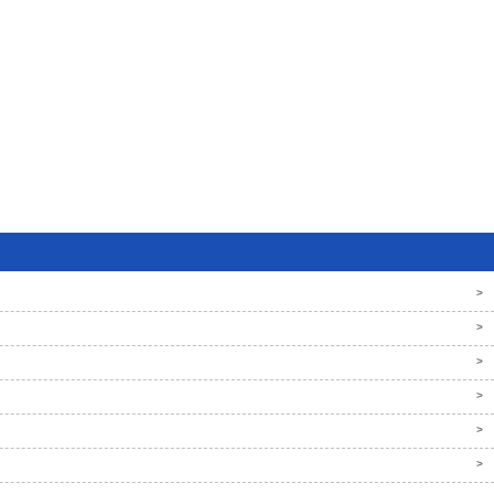
>
>
>
>
>
>