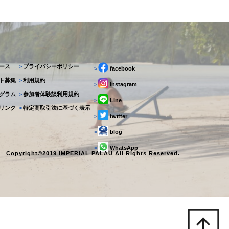
ース
>
プライバシーポリシー
>
facebook
ト募集
>
利用規約
>
instagram
グラム
>
参加者体験談利用規約
>
Line
リンク
>
特定商取引法に基づく表示
>
twitter
>
blog
>
WhatsApp
Copyright©2019 IMPERIAL PALAU All Rights Reserved.