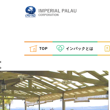
wp bythesea 2
TOP
インパックとは
inpactestuser
|
2021年2月22日
←
Return to ホテル・宿泊案内
‹
›