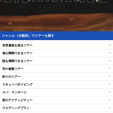
ジャンル（分類別）でツアーを探す
世界遺産を巡るツアー
>
海が満喫できるツアー
>
陸を満喫できるツアー
>
空の遊覧ツアー
>
釣りのツアー
>
スキューバダイビング
>
スパ・マッサージ
>
夜のアクティビティー
>
ウエディングプラン
>