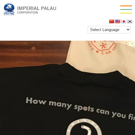
gift14
お問い合わせ
inpactestuser
|
2021年2月19日
会社情報
←
Return to お土産
‹
›