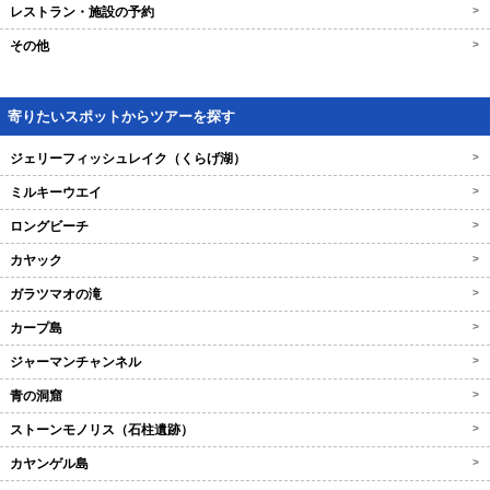
レストラン・施設の予約
>
その他
>
寄りたいスポットからツアーを探す
ジェリーフィッシュレイク（くらげ湖）
>
ミルキーウエイ
>
ロングビーチ
>
カヤック
>
ガラツマオの滝
>
カープ島
>
ジャーマンチャンネル
>
青の洞窟
>
ストーンモノリス（石柱遺跡）
>
カヤンゲル島
>