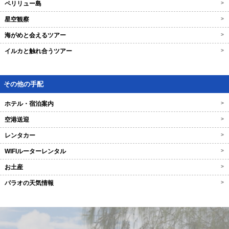
ペリリュー島
>
星空観察
>
海がめと会えるツアー
>
イルカと触れ合うツアー
>
その他の手配
ホテル・宿泊案内
>
空港送迎
>
レンタカー
>
WIFIルーターレンタル
>
お土産
>
パラオの天気情報
>