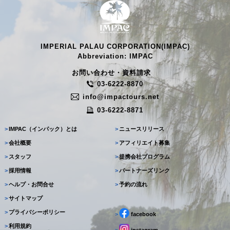
IMPERIAL PALAU CORPORATION(IMPAC)
Abbreviation: IMPAC
お問い合わせ・資料請求
03-6222-8870
info@impactours.net
03-6222-8871
>
IMPAC（インパック）とは
>
ニュースリリース
>
会社概要
>
アフィリエイト募集
>
スタッフ
>
提携会社プログラム
>
採用情報
>
パートナーズリンク
>
ヘルプ・お問合せ
>
予約の流れ
>
サイトマップ
>
プライバシーポリシー
>
facebook
>
利用規約