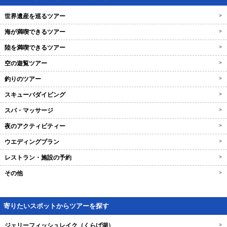
世界遺産を巡るツアー
>
海が満喫できるツアー
>
陸を満喫できるツアー
>
空の遊覧ツアー
>
釣りのツアー
>
スキューバダイビング
>
スパ・マッサージ
>
夜のアクティビティー
>
ウエディングプラン
>
レストラン・施設の予約
>
その他
>
寄りたいスポットからツアーを探す
ジェリーフィッシュレイク（くらげ湖）
>