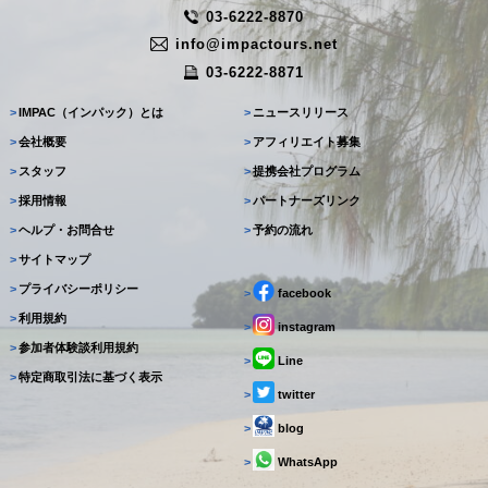
03-6222-8870
info@impactours.net
03-6222-8871
>
IMPAC（インパック）とは
>
ニュースリリース
>
会社概要
>
アフィリエイト募集
>
スタッフ
>
提携会社プログラム
>
採用情報
>
パートナーズリンク
>
ヘルプ・お問合せ
>
予約の流れ
>
サイトマップ
>
プライバシーポリシー
>
facebook
>
利用規約
>
instagram
>
参加者体験談利用規約
>
Line
>
特定商取引法に基づく表示
>
twitter
>
blog
>
WhatsApp