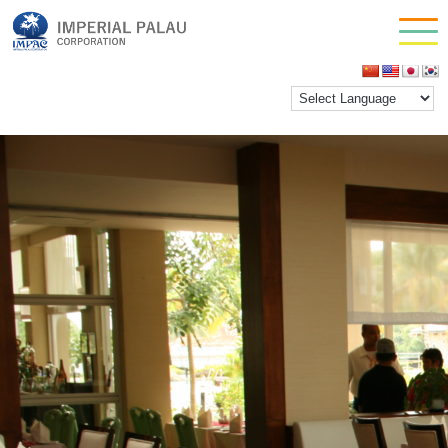
waves 2
お問い合わせ
inpactestuser
|
2021年2月24日
会社情報
←
Return to レストラン
‹
›