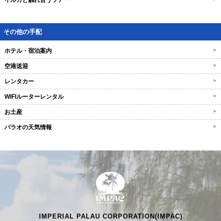
イルカと触れ合うツアー
その他の手配
ホテル・宿泊案内
>
空港送迎
>
レンタカー
>
WIFIルーターレンタル
>
お土産
>
パラオの天気情報
>
IMPERIAL PALAU CORPORATION(IMPAC)