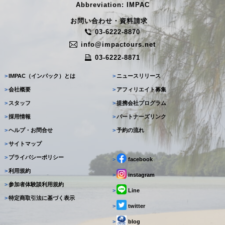
Abbreviation: IMPAC
お問い合わせ・資料請求
03-6222-8870
info@impactours.net
03-6222-8871
>
IMPAC（インパック）とは
>
ニュースリリース
>
会社概要
>
アフィリエイト募集
>
スタッフ
>
提携会社プログラム
>
採用情報
>
パートナーズリンク
>
ヘルプ・お問合せ
>
予約の流れ
>
サイトマップ
>
プライバシーポリシー
>
facebook
>
利用規約
>
instagram
>
参加者体験談利用規約
>
Line
>
特定商取引法に基づく表示
>
twitter
>
blog