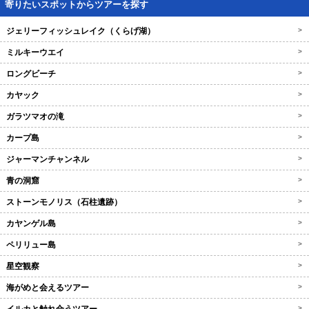
寄りたいスポットからツアーを探す
ジェリーフィッシュレイク（くらげ湖）
>
ミルキーウエイ
>
ロングビーチ
>
カヤック
>
ガラツマオの滝
>
カープ島
>
ジャーマンチャンネル
>
青の洞窟
>
ストーンモノリス（石柱遺跡）
>
カヤンゲル島
>
ペリリュー島
>
星空観察
>
海がめと会えるツアー
>
>