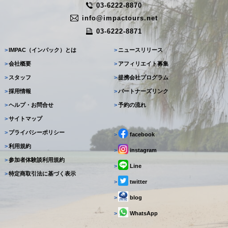
03-6222-8870
info@impactours.net
03-6222-8871
>
IMPAC（インパック）とは
>
ニュースリリース
>
会社概要
>
アフィリエイト募集
>
スタッフ
>
提携会社プログラム
>
採用情報
>
パートナーズリンク
>
ヘルプ・お問合せ
>
予約の流れ
>
サイトマップ
>
プライバシーポリシー
>
facebook
>
利用規約
>
instagram
>
参加者体験談利用規約
>
Line
>
特定商取引法に基づく表示
>
twitter
>
blog
>
WhatsApp