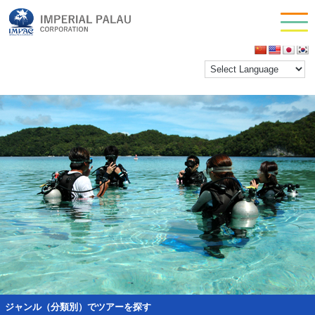
intro diving
お問い合わせ
inpactestuser
|
2021年2月3日
会社情報
←
Return to 体験ダイビングツアー
‹
›
ジャンル（分類別）でツアーを探す