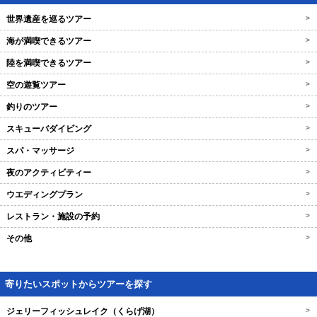
世界遺産を巡るツアー
>
海が満喫できるツアー
>
陸を満喫できるツアー
>
空の遊覧ツアー
>
釣りのツアー
>
スキューバダイビング
>
スパ・マッサージ
>
夜のアクティビティー
>
ウエディングプラン
>
レストラン・施設の予約
>
その他
>
寄りたいスポットからツアーを探す
ジェリーフィッシュレイク（くらげ湖）
>