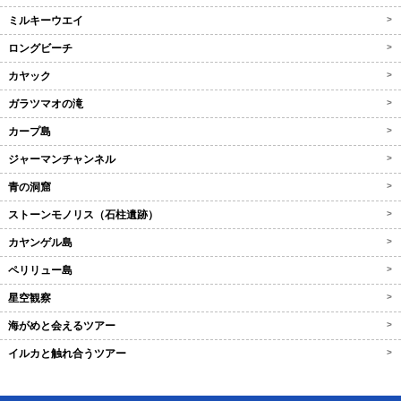
ミルキーウエイ
>
ロングビーチ
>
カヤック
>
ガラツマオの滝
>
カープ島
>
ジャーマンチャンネル
>
青の洞窟
>
ストーンモノリス（石柱遺跡）
>
カヤンゲル島
>
ペリリュー島
>
星空観察
>
海がめと会えるツアー
>
イルカと触れ合うツアー
>