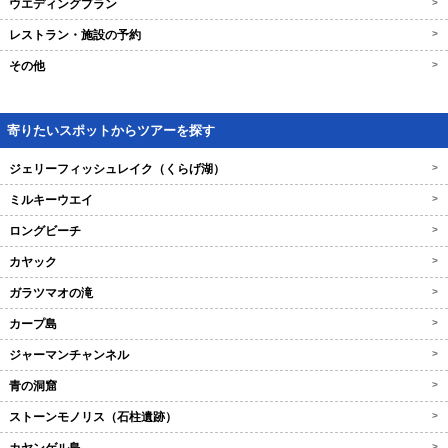
ウエディングプラン
>
レストラン・施設の予約
>
その他
>
寄りたいスポットからツアーを探す
ジェリーフィッシュレイク（くらげ湖）
>
ミルキーウエイ
>
ロングビーチ
>
カヤック
>
ガラツマオの滝
>
カープ島
>
ジャーマンチャンネル
>
青の洞窟
>
ストーンモノリス（石柱遺跡）
>
>