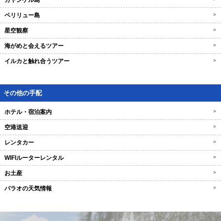
カヤンゲル島
ペリリュー島
>
星空観察
>
海がめと会えるツアー
>
イルカと触れ合うツアー
>
その他の手配
ホテル・宿泊案内
>
空港送迎
>
レンタカー
>
WIFIルーターレンタル
>
お土産
>
パラオの天気情報
>