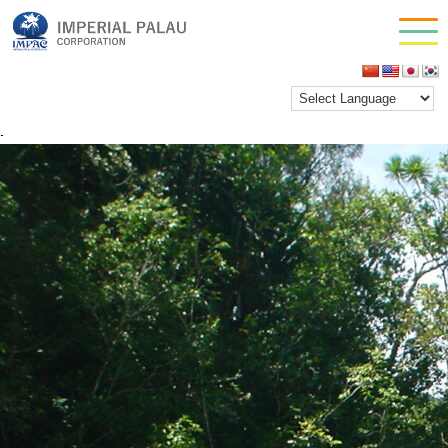
kayak&jerry
お問い合わせ
inpactestuser
|
2021年2月3日
会社情報
←
Return to カヤック＆ジェリーフィッシュレイクツ
アー
‹
›