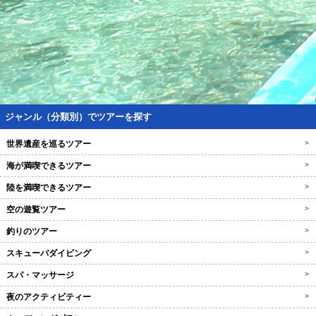
ジャンル（分類別）でツアーを探す
世界遺産を巡るツアー
>
海が満喫できるツアー
>
陸を満喫できるツアー
>
空の遊覧ツアー
>
釣りのツアー
>
スキューバダイビング
>
スパ・マッサージ
>
夜のアクティビティー
>