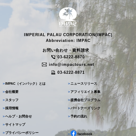
IMPERIAL PALAU CORPORATION(IMPAC)
Abbreviation: IMPAC
お問い合わせ・資料請求
03-6222-8870
info@impactours.net
03-6222-8871
>
IMPAC（インパック）とは
>
ニュースリリース
>
会社概要
>
アフィリエイト募集
>
スタッフ
>
提携会社プログラム
>
採用情報
>
パートナーズリンク
>
ヘルプ・お問合せ
>
予約の流れ
>
サイトマップ
>
プライバシーポリシー
>
facebook