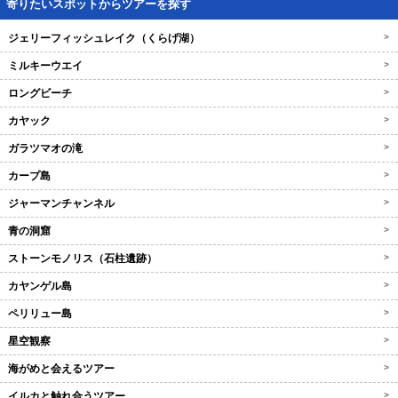
寄りたいスポットからツアーを探す
ジェリーフィッシュレイク（くらげ湖）
>
ミルキーウエイ
>
ロングビーチ
>
カヤック
>
ガラツマオの滝
>
カープ島
>
ジャーマンチャンネル
>
青の洞窟
>
ストーンモノリス（石柱遺跡）
>
カヤンゲル島
>
ペリリュー島
>
星空観察
>
海がめと会えるツアー
>
イルカと触れ合うツアー
>