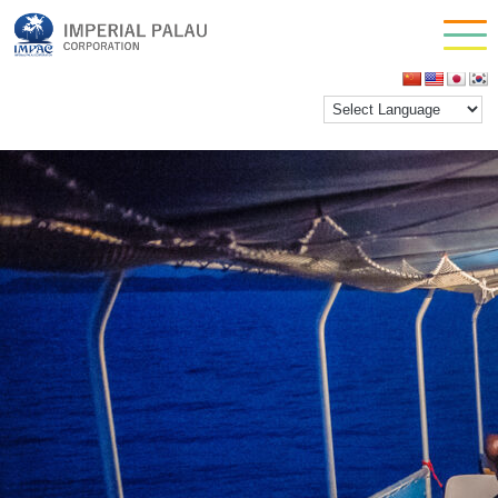
Night Fishing 3
お問い合わせ
inpactestuser
|
2021年1月27日
会社情報
←
Return to ナイトフィッシングツアー
‹
›