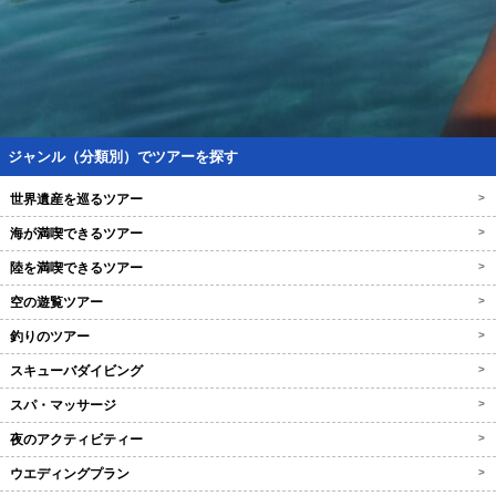
ジャンル（分類別）でツアーを探す
世界遺産を巡るツアー
>
海が満喫できるツアー
>
陸を満喫できるツアー
>
空の遊覧ツアー
>
釣りのツアー
>
スキューバダイビング
>
スパ・マッサージ
>
夜のアクティビティー
>
ウエディングプラン
>