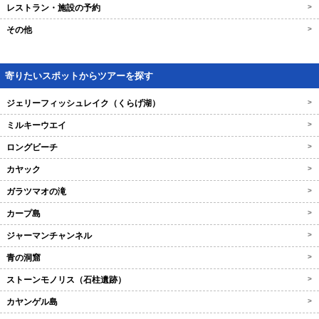
レストラン・施設の予約
>
その他
>
寄りたいスポットからツアーを探す
ジェリーフィッシュレイク（くらげ湖）
>
ミルキーウエイ
>
ロングビーチ
>
カヤック
>
ガラツマオの滝
>
カープ島
>
ジャーマンチャンネル
>
青の洞窟
>
ストーンモノリス（石柱遺跡）
>
カヤンゲル島
>