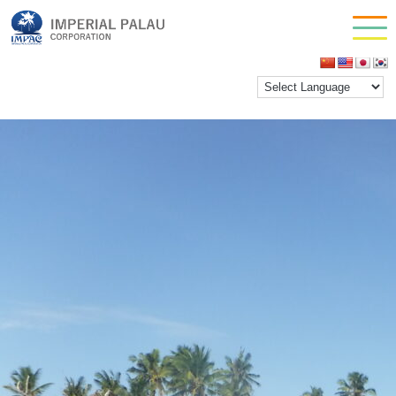
DSCF0043
お問い合わせ
inpactestuser
|
2023年11月3日
会社情報
←
Return to 秘境！ノースアイランドツアー
‹
›