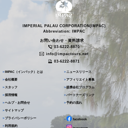
IMPERIAL PALAU CORPORATION(IMPAC)
Abbreviation: IMPAC
お問い合わせ・資料請求
03-6222-8870
info@impactours.net
03-6222-8871
>
IMPAC（インパック）とは
>
ニュースリリース
>
会社概要
>
アフィリエイト募集
>
スタッフ
>
提携会社プログラム
>
採用情報
>
パートナーズリンク
>
ヘルプ・お問合せ
>
予約の流れ
>
サイトマップ
>
プライバシーポリシー
>
facebook
>
利用規約