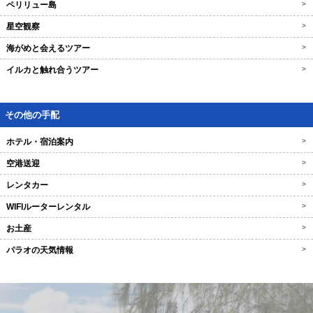
ペリリュー島
>
星空観察
>
海がめと会えるツアー
>
イルカと触れ合うツアー
>
その他の手配
ホテル・宿泊案内
>
空港送迎
>
レンタカー
>
WIFIルーターレンタル
>
お土産
>
パラオの天気情報
>