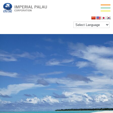
nit 9
お問い合わせ
inpactestuser
|
2021年1月27日
会社情報
←
Return to 秘境！ノースアイランドツアー
‹
›