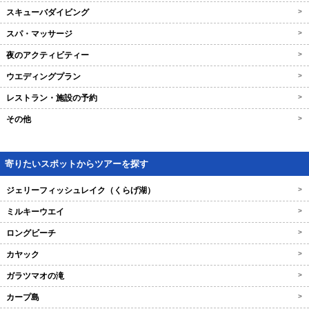
スキューバダイビング
>
スパ・マッサージ
>
夜のアクティビティー
>
ウエディングプラン
>
レストラン・施設の予約
>
その他
>
寄りたいスポットからツアーを探す
ジェリーフィッシュレイク（くらげ湖）
>
ミルキーウエイ
>
ロングビーチ
>
カヤック
>
ガラツマオの滝
>
カープ島
>