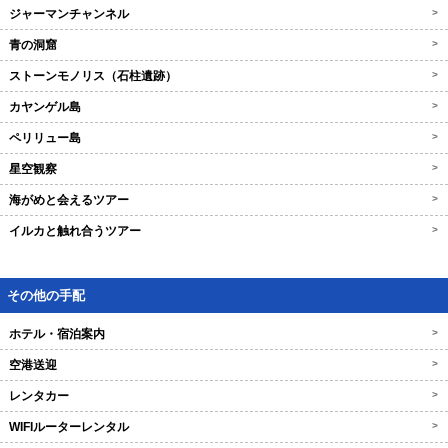
ジャーマンチャンネル
>
青の洞窟
>
ストーンモノリス（石柱遺跡）
>
カヤンゲル島
>
ペリリュー島
>
星空観察
>
海がめと会えるツアー
>
イルカと触れ合うツアー
>
その他の手配
ホテル・宿泊案内
>
空港送迎
>
レンタカー
>
WIFIルーターレンタル
>