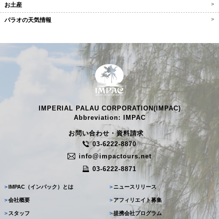
お土産
>
パラオの天気情報
>
IMPERIAL PALAU CORPORATION(IMPAC)
Abbreviation: IMPAC
お問い合わせ・資料請求
03-6222-8870
info@impactours.net
03-6222-8871
>
IMPAC（インパック）とは
>
ニュースリリース
>
会社概要
>
アフィリエイト募集
>
スタッフ
>
提携会社プログラム