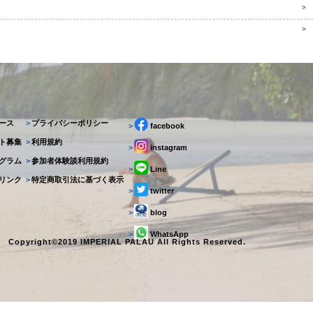
>
>
ース
>
プライバシーポリシー
>
facebook
ト募集
>
利用規約
>
instagram
グラム
>
参加者体験談利用規約
>
Line
リンク
>
特定商取引法に基づく表示
>
twitter
>
blog
>
WhatsApp
Copyright©2019 IMPERIAL PALAU All Rights Reserved.