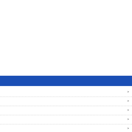
>
>
>
>
>