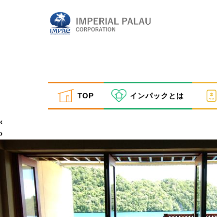
spa 3
TOP
インパックとは
inpactestuser
|
2021年3月4日
←
Return to おまかせプラン！カップルはコレで決
‹
›