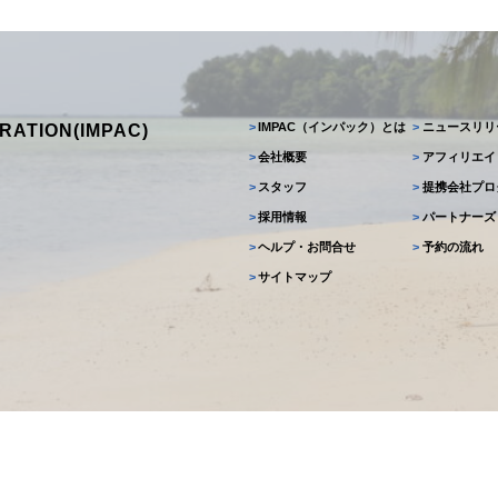
>
IMPAC（インパック）とは
>
ニュースリリ
RATION(IMPAC)
>
会社概要
>
アフィリエイ
>
スタッフ
>
提携会社プロ
>
採用情報
>
パートナーズ
>
ヘルプ・お問合せ
>
予約の流れ
>
サイトマップ