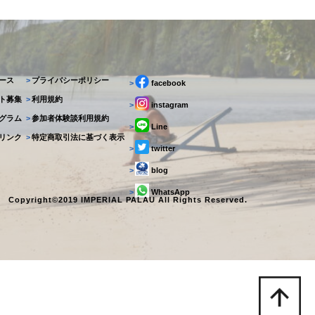
ース
>
プライバシーポリシー
>
facebook
ト募集
>
利用規約
>
instagram
グラム
>
参加者体験談利用規約
>
Line
リンク
>
特定商取引法に基づく表示
>
twitter
>
blog
>
WhatsApp
Copyright©2019 IMPERIAL PALAU All Rights Reserved.