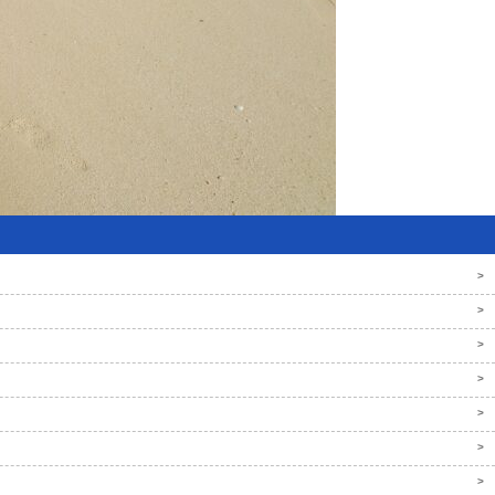
>
>
>
>
>
>
>