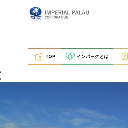
sri11
TOP
インパックとは
inpactestuser
|
2021年1月27日
←
Return to 新サウスロックアイランドツアー
‹
›