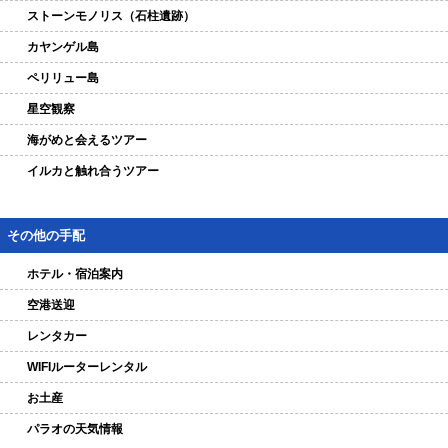
ストーンモノリス（石柱遺跡）
カヤンゲル島
ペリリュー島
星空観察
海がめと会えるツアー
イルカと触れ合うツアー
その他の手配
ホテル・宿泊案内
空港送迎
レンタカー
WIFIルーターレンタル
お土産
パラオの天気情報