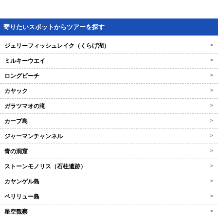
寄りたいスポットからツアーを探す
ジェリーフィッシュレイク（くらげ湖）
>
ミルキーウエイ
>
ロングビーチ
>
カヤック
>
ガラツマオの滝
>
カープ島
>
ジャーマンチャンネル
>
青の洞窟
>
ストーンモノリス（石柱遺跡）
>
カヤンゲル島
>
ペリリュー島
>
星空観察
>