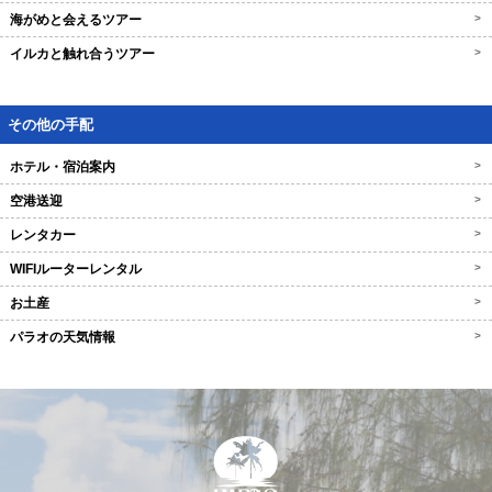
海がめと会えるツアー
>
イルカと触れ合うツアー
>
その他の手配
ホテル・宿泊案内
>
空港送迎
>
レンタカー
>
WIFIルーターレンタル
>
お土産
>
パラオの天気情報
>