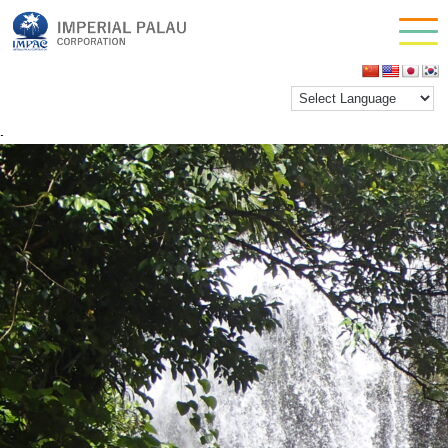
OLYMPUS DIGITAL CAMERA
お問い合わせ
inpactestuser
|
2021年1月27日
会社情報
←
Return to 【午前】半日ガラツマオの滝トレッキン
グツアー
‹
›