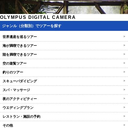
OLYMPUS DIGITAL CAMERA
ジャンル（分類別）でツアーを探す
世界遺産を巡るツアー
>
海が満喫できるツアー
>
陸を満喫できるツアー
>
空の遊覧ツアー
>
釣りのツアー
>
スキューバダイビング
>
スパ・マッサージ
>
夜のアクティビティー
>
ウエディングプラン
>
レストラン・施設の予約
>
その他
>