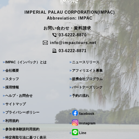
IMPERIAL PALAU CORPORATION(IMPAC)
Abbreviation: IMPAC
お問い合わせ・資料請求
03-6222-8870
info@impactours.net
03-6222-8871
>
IMPAC（インパック）とは
>
ニュースリリース
>
会社概要
>
アフィリエイト募集
>
スタッフ
>
提携会社プログラム
>
採用情報
>
パートナーズリンク
>
ヘルプ・お問合せ
>
予約の流れ
>
サイトマップ
>
プライバシーポリシー
>
facebook
>
利用規約
>
instagram
>
参加者体験談利用規約
>
Line
>
特定商取引法に基づく表示