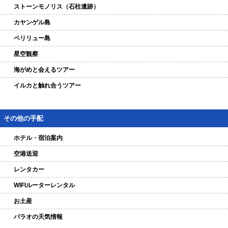
ストーンモノリス（石柱遺跡）
カヤンゲル島
ペリリュー島
星空観察
海がめと会えるツアー
イルカと触れ合うツアー
その他の手配
ホテル・宿泊案内
空港送迎
レンタカー
WIFIルーターレンタル
お土産
パラオの天気情報