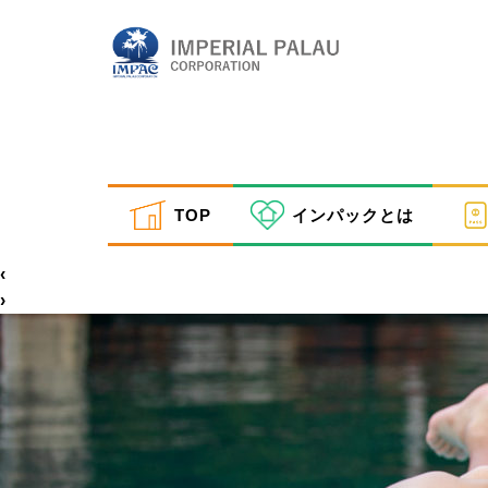
photo-4-1
TOP
インパックとは
inpactestuser
|
2021年3月15日
←
Return to ウェディング
‹
›