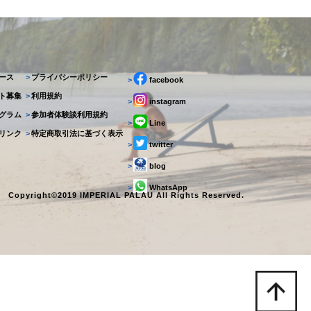
ース
>
プライバシーポリシー
>
facebook
ト募集
>
利用規約
>
instagram
グラム
>
参加者体験談利用規約
>
Line
リンク
>
特定商取引法に基づく表示
>
twitter
>
blog
>
WhatsApp
Copyright©2019 IMPERIAL PALAU All Rights Reserved.