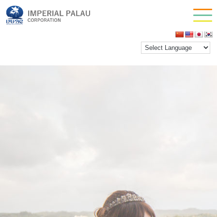
photo2-3
お問い合わせ
inpactestuser
|
2021年3月15日
会社情報
←
Return to ウェディング
‹
›