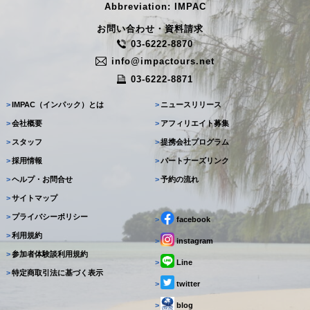
Abbreviation: IMPAC
お問い合わせ・資料請求
03-6222-8870
info@impactours.net
03-6222-8871
>
IMPAC（インパック）とは
>
ニュースリリース
>
会社概要
>
アフィリエイト募集
>
スタッフ
>
提携会社プログラム
>
採用情報
>
パートナーズリンク
>
ヘルプ・お問合せ
>
予約の流れ
>
サイトマップ
>
プライバシーポリシー
>
facebook
>
利用規約
>
instagram
>
参加者体験談利用規約
>
Line
>
特定商取引法に基づく表示
>
twitter
>
blog