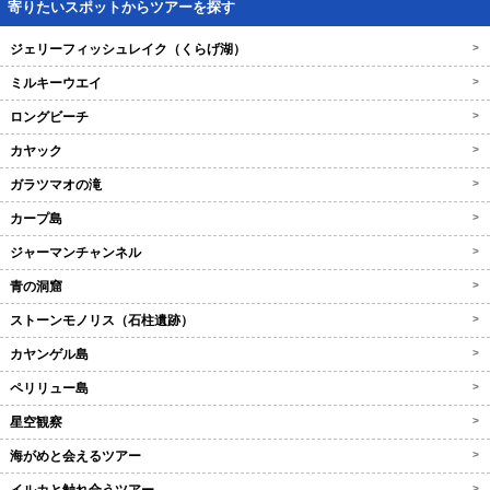
寄りたいスポットからツアーを探す
ジェリーフィッシュレイク（くらげ湖）
>
ミルキーウエイ
>
ロングビーチ
>
カヤック
>
ガラツマオの滝
>
カープ島
>
ジャーマンチャンネル
>
青の洞窟
>
ストーンモノリス（石柱遺跡）
>
カヤンゲル島
>
ペリリュー島
>
星空観察
>
海がめと会えるツアー
>
>