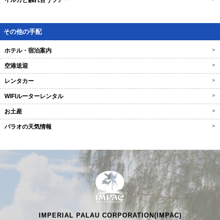
イルカと触れ合うツアー
その他の手配
ホテル・宿泊案内
>
空港送迎
>
レンタカー
>
WIFIルーターレンタル
>
お土産
>
パラオの天気情報
>
IMPERIAL PALAU CORPORATION(IMPAC)