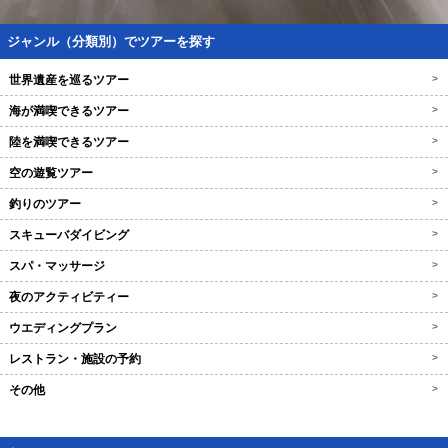
ジャンル（分類別）でツアーを探す
世界遺産を巡るツアー
>
海が満喫できるツアー
>
陸を満喫できるツアー
>
空の遊覧ツアー
>
釣りのツアー
>
スキューバダイビング
>
スパ・マッサージ
>
夜のアクティビティー
>
ウエディングプラン
>
レストラン・施設の予約
>
その他
>