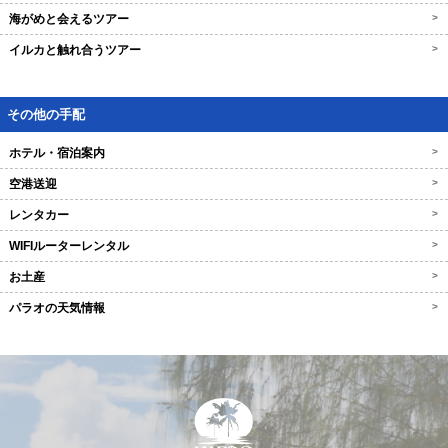
海がめと会えるツアー
>
イルカと触れ合うツアー
>
その他の手配
ホテル・宿泊案内
>
空港送迎
>
レンタカー
>
WIFIルーターレンタル
>
お土産
>
パラオの天気情報
>