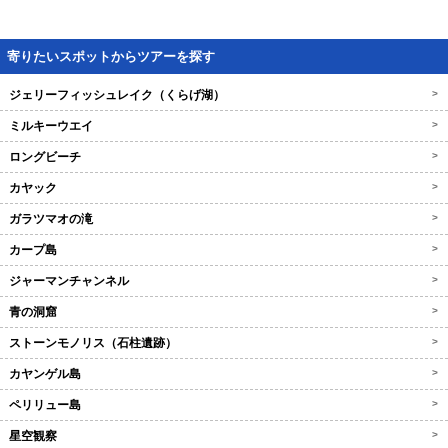
寄りたいスポットからツアーを探す
ジェリーフィッシュレイク（くらげ湖）
>
ミルキーウエイ
>
ロングビーチ
>
カヤック
>
ガラツマオの滝
>
カープ島
>
ジャーマンチャンネル
>
青の洞窟
>
ストーンモノリス（石柱遺跡）
>
カヤンゲル島
>
ペリリュー島
>
星空観察
>