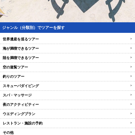
ジャンル（分類別）でツアーを探す
世界遺産を巡るツアー
>
海が満喫できるツアー
>
陸を満喫できるツアー
>
空の遊覧ツアー
>
釣りのツアー
>
スキューバダイビング
>
スパ・マッサージ
>
夜のアクティビティー
>
ウエディングプラン
>
レストラン・施設の予約
>
その他
>