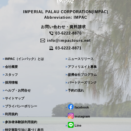
IMPERIAL PALAU CORPORATION(IMPAC)
Abbreviation: IMPAC
お問い合わせ・資料請求
03-6222-8870
info@impactours.net
03-6222-8871
>
IMPAC（インパック）とは
>
ニュースリリース
>
会社概要
>
アフィリエイト募集
>
スタッフ
>
提携会社プログラム
>
採用情報
>
パートナーズリンク
>
ヘルプ・お問合せ
>
予約の流れ
>
サイトマップ
>
プライバシーポリシー
>
facebook
>
利用規約
>
instagram
>
参加者体験談利用規約
>
Line
>
特定商取引法に基づく表示