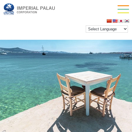
dish01
お問い合わせ
inpactestuser
|
2021年4月21日
会社情報
←
Return to dish01
‹
›