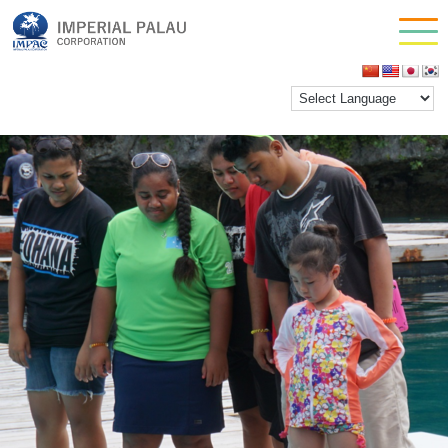
dol ai catch
お問い合わせ
inpactestuser
|
2021年3月15日
会社情報
←
Return to dol ai catch
‹
›