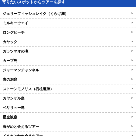
寄りたいスポットからツアーを探す
ジェリーフィッシュレイク（くらげ湖）
>
ミルキーウエイ
>
ロングビーチ
>
カヤック
>
ガラツマオの滝
>
カープ島
>
ジャーマンチャンネル
>
青の洞窟
>
ストーンモノリス（石柱遺跡）
>
カヤンゲル島
>
ペリリュー島
>
星空観察
>
海がめと会えるツアー
>
>