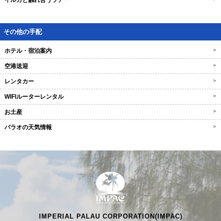
イルカと触れ合うツアー
その他の手配
ホテル・宿泊案内
>
空港送迎
>
レンタカー
>
WIFIルーターレンタル
>
お土産
>
パラオの天気情報
>
IMPERIAL PALAU CORPORATION(IMPAC)