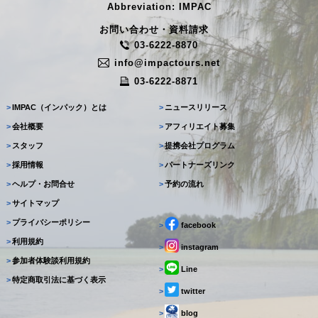
Abbreviation: IMPAC
お問い合わせ・資料請求
03-6222-8870
info@impactours.net
03-6222-8871
>
IMPAC（インパック）とは
>
ニュースリリース
>
会社概要
>
アフィリエイト募集
>
スタッフ
>
提携会社プログラム
>
採用情報
>
パートナーズリンク
>
ヘルプ・お問合せ
>
予約の流れ
>
サイトマップ
>
プライバシーポリシー
>
facebook
>
利用規約
>
instagram
>
参加者体験談利用規約
>
Line
>
特定商取引法に基づく表示
>
twitter
>
blog