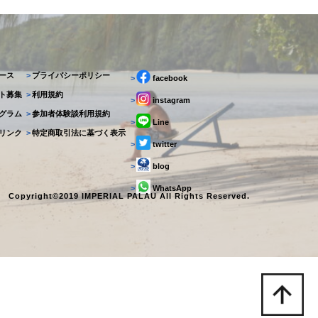
ース
>
プライバシーポリシー
>
facebook
ト募集
>
利用規約
>
instagram
グラム
>
参加者体験談利用規約
>
Line
リンク
>
特定商取引法に基づく表示
>
twitter
>
blog
>
WhatsApp
Copyright©2019 IMPERIAL PALAU All Rights Reserved.