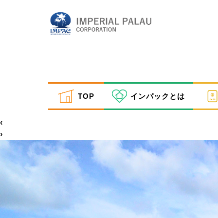
off-road-jungle-tours-palau-15
TOP
インパックとは
inpactestuser
|
2021年4月2日
←
Return to off-road-jungle-tours-palau-15
‹
›