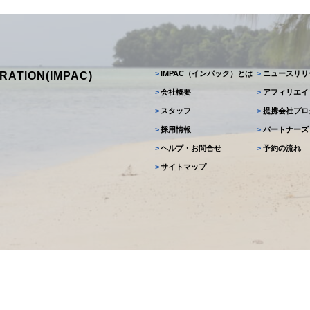
>
IMPAC（インパック）とは
>
ニュースリリ
RATION(IMPAC)
>
会社概要
>
アフィリエイ
>
スタッフ
>
提携会社プロ
>
採用情報
>
パートナーズ
>
ヘルプ・お問合せ
>
予約の流れ
>
サイトマップ