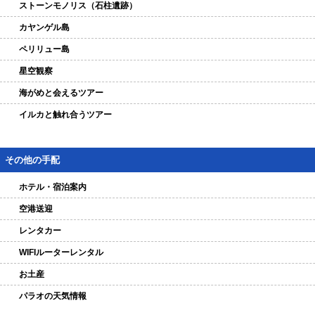
ストーンモノリス（石柱遺跡）
カヤンゲル島
ペリリュー島
星空観察
海がめと会えるツアー
イルカと触れ合うツアー
その他の手配
ホテル・宿泊案内
空港送迎
レンタカー
WIFIルーターレンタル
お土産
パラオの天気情報