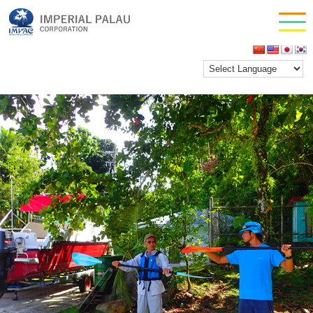
OLYMPUS DIGITAL CAMERA
お問い合わせ
inpactestuser
|
2021年3月17日
会社情報
←
Return to OLYMPUS DIGITAL CAMERA
‹
›