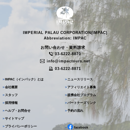
IMPERIAL PALAU CORPORATION(IMPAC)
Abbreviation: IMPAC
お問い合わせ・資料請求
03-6222-8870
info@impactours.net
03-6222-8871
>
IMPAC（インパック）とは
>
ニュースリリース
>
会社概要
>
アフィリエイト募集
>
スタッフ
>
提携会社プログラム
>
採用情報
>
パートナーズリンク
>
ヘルプ・お問合せ
>
予約の流れ
>
サイトマップ
>
プライバシーポリシー
>
facebook