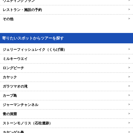
ウエディングプラン
>
レストラン・施設の予約
>
その他
>
寄りたいスポットからツアーを探す
ジェリーフィッシュレイク（くらげ湖）
>
ミルキーウエイ
>
ロングビーチ
>
カヤック
>
ガラツマオの滝
>
カープ島
>
ジャーマンチャンネル
>
青の洞窟
>
ストーンモノリス（石柱遺跡）
>
カヤンゲル島
>