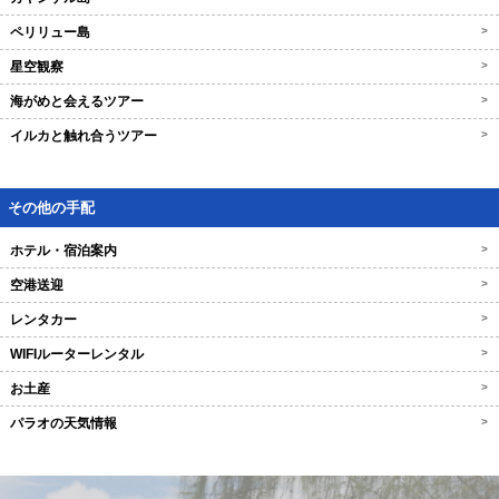
ペリリュー島
>
星空観察
>
海がめと会えるツアー
>
イルカと触れ合うツアー
>
その他の手配
ホテル・宿泊案内
>
空港送迎
>
レンタカー
>
WIFIルーターレンタル
>
お土産
>
パラオの天気情報
>