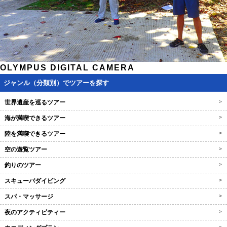
OLYMPUS DIGITAL CAMERA
ジャンル（分類別）でツアーを探す
世界遺産を巡るツアー
>
海が満喫できるツアー
>
陸を満喫できるツアー
>
空の遊覧ツアー
>
釣りのツアー
>
スキューバダイビング
>
スパ・マッサージ
>
夜のアクティビティー
>