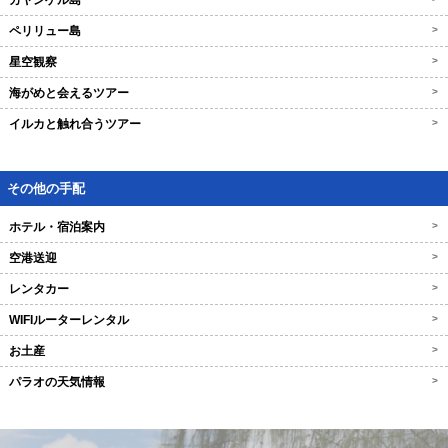
カヤンゲル島
ペリリュー島
>
星空観察
>
海がめと会えるツアー
>
イルカと触れ合うツアー
>
その他の手配
ホテル・宿泊案内
>
空港送迎
>
レンタカー
>
WIFIルーターレンタル
>
お土産
>
パラオの天気情報
>