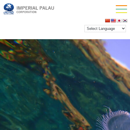
OLYMPUS DIGITAL CAMERA
お問い合わせ
inpactestuser
|
2023年2月20日
会社情報
←
Return to OLYMPUS DIGITAL CAMERA
‹
›