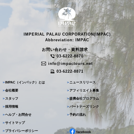
IMPERIAL PALAU CORPORATION(IMPAC)
Abbreviation: IMPAC
お問い合わせ・資料請求
03-6222-8870
info@impactours.net
03-6222-8871
>
IMPAC（インパック）とは
>
ニュースリリース
>
会社概要
>
アフィリエイト募集
>
スタッフ
>
提携会社プログラム
>
採用情報
>
パートナーズリンク
>
ヘルプ・お問合せ
>
予約の流れ
>
サイトマップ
>
プライバシーポリシー
>
facebook