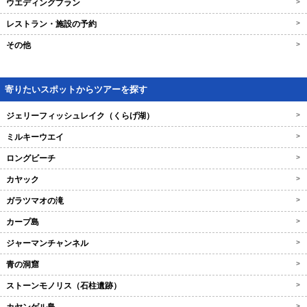
ウエディングプラン
>
レストラン・施設の予約
>
その他
>
寄りたいスポットからツアーを探す
ジェリーフィッシュレイク（くらげ湖）
>
ミルキーウエイ
>
ロングビーチ
>
カヤック
>
ガラツマオの滝
>
カープ島
>
ジャーマンチャンネル
>
青の洞窟
>
ストーンモノリス（石柱遺跡）
>
>