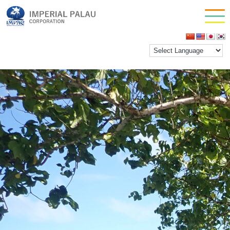
OLYMPUS DIGITAL CAMERA
お問い合わせ
inpactestuser
|
2023年2月21日
会社情報
←
Return to OLYMPUS DIGITAL CAMERA
‹
›