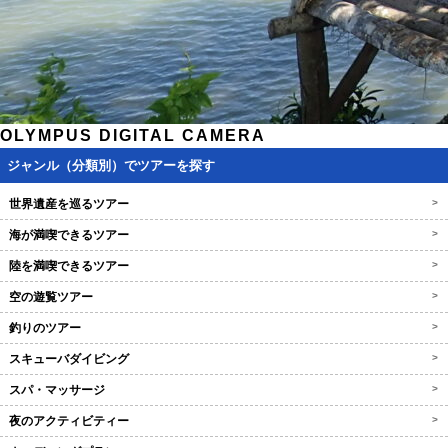
OLYMPUS DIGITAL CAMERA
ジャンル（分類別）でツアーを探す
世界遺産を巡るツアー
>
海が満喫できるツアー
>
陸を満喫できるツアー
>
空の遊覧ツアー
>
釣りのツアー
>
スキューバダイビング
>
スパ・マッサージ
>
夜のアクティビティー
>