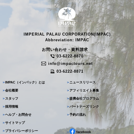
IMPERIAL PALAU CORPORATION(IMPAC)
Abbreviation: IMPAC
お問い合わせ・資料請求
03-6222-8870
info@impactours.net
03-6222-8871
>
IMPAC（インパック）とは
>
ニュースリリース
>
会社概要
>
アフィリエイト募集
>
スタッフ
>
提携会社プログラム
>
採用情報
>
パートナーズリンク
>
ヘルプ・お問合せ
>
予約の流れ
>
サイトマップ
>
プライバシーポリシー
>
facebook