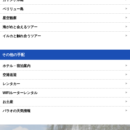
カヤンゲル島
ペリリュー島
>
星空観察
>
海がめと会えるツアー
>
イルカと触れ合うツアー
>
その他の手配
ホテル・宿泊案内
>
空港送迎
>
レンタカー
>
WIFIルーターレンタル
>
お土産
>
パラオの天気情報
>