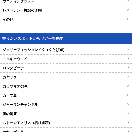
ウエディングプラン
>
レストラン・施設の予約
>
その他
>
寄りたいスポットからツアーを探す
ジェリーフィッシュレイク（くらげ湖）
>
ミルキーウエイ
>
ロングビーチ
>
カヤック
>
ガラツマオの滝
>
カープ島
>
ジャーマンチャンネル
>
青の洞窟
>
ストーンモノリス（石柱遺跡）
>
>