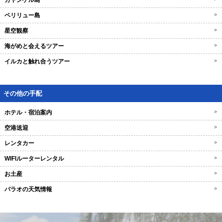
カヤンゲル島
ペリリュー島
>
星空観察
>
海がめと会えるツアー
>
イルカと触れ合うツアー
>
その他の手配
ホテル・宿泊案内
>
空港送迎
>
レンタカー
>
WIFIルーターレンタル
>
お土産
>
パラオの天気情報
>