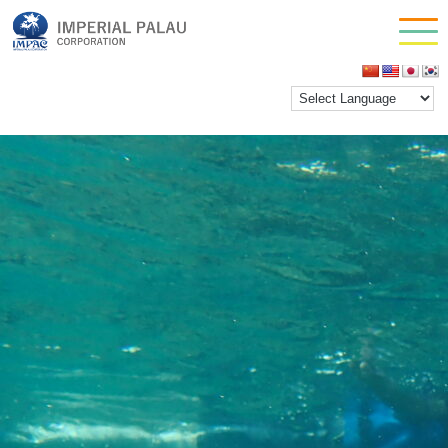
OLYMPUS DIGITAL CAMERA
お問い合わせ
inpactestuser
|
2023年2月21日
会社情報
←
Return to OLYMPUS DIGITAL CAMERA
‹
›