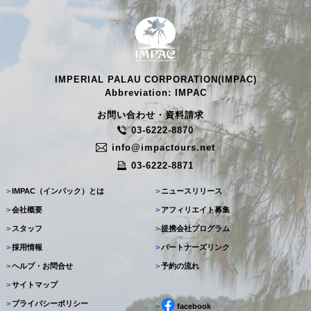
IMPERIAL PALAU CORPORATION(IMPAC)
Abbreviation: IMPAC
お問い合わせ・資料請求
03-6222-8870
info@impactours.net
03-6222-8871
>
IMPAC（インパック）とは
>
ニュースリリース
>
会社概要
>
アフィリエイト募集
>
スタッフ
>
提携会社プログラム
>
採用情報
>
パートナーズリンク
>
ヘルプ・お問合せ
>
予約の流れ
>
サイトマップ
>
プライバシーポリシー
>
facebook