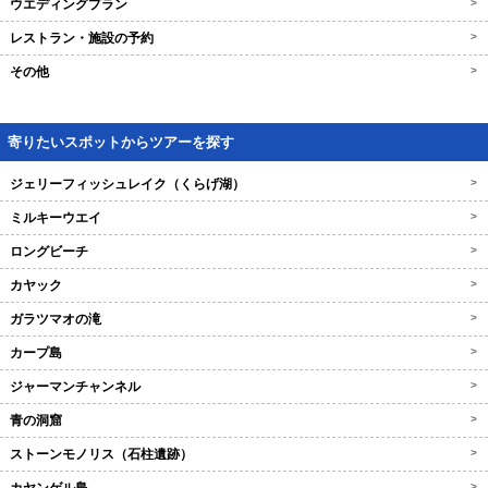
ウエディングプラン
>
レストラン・施設の予約
>
その他
>
寄りたいスポットからツアーを探す
ジェリーフィッシュレイク（くらげ湖）
>
ミルキーウエイ
>
ロングビーチ
>
カヤック
>
ガラツマオの滝
>
カープ島
>
ジャーマンチャンネル
>
青の洞窟
>
ストーンモノリス（石柱遺跡）
>
>