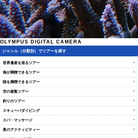
OLYMPUS DIGITAL CAMERA
ジャンル（分類別）でツアーを探す
世界遺産を巡るツアー
>
海が満喫できるツアー
>
陸を満喫できるツアー
>
空の遊覧ツアー
>
釣りのツアー
>
スキューバダイビング
>
スパ・マッサージ
>
夜のアクティビティー
>