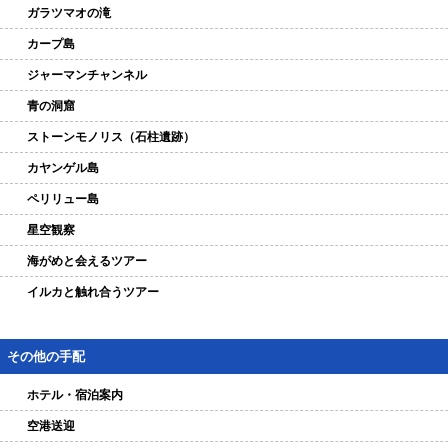
ガラツマオの滝
カープ島
ジャーマンチャンネル
青の洞窟
ストーンモノリス（石柱遺跡）
カヤンゲル島
ペリリュー島
星空観察
海がめと会えるツアー
イルカと触れ合うツアー
その他の手配
ホテル・宿泊案内
空港送迎