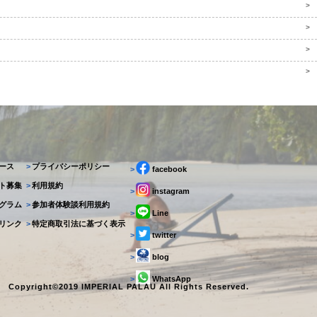
>
>
>
>
ース
>
プライバシーポリシー
>
facebook
ト募集
>
利用規約
>
instagram
グラム
>
参加者体験談利用規約
>
Line
リンク
>
特定商取引法に基づく表示
>
twitter
>
blog
>
WhatsApp
Copyright©2019 IMPERIAL PALAU All Rights Reserved.