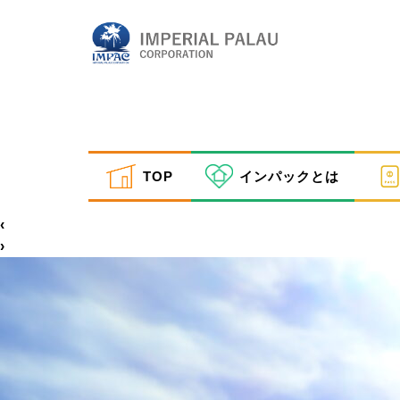
OLYMPUS DIGITAL CAMERA
TOP
インパックとは
inpactestuser
|
2023年2月22日
←
Return to OLYMPUS DIGITAL CAMERA
‹
›