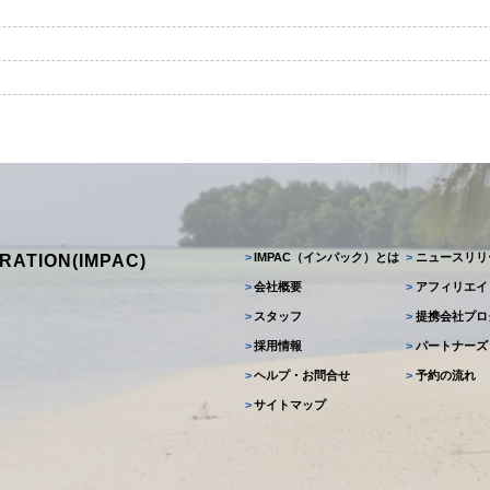
>
IMPAC（インパック）とは
>
ニュースリリ
RATION(IMPAC)
>
会社概要
>
アフィリエイ
>
スタッフ
>
提携会社プロ
>
採用情報
>
パートナーズ
>
ヘルプ・お問合せ
>
予約の流れ
>
サイトマップ