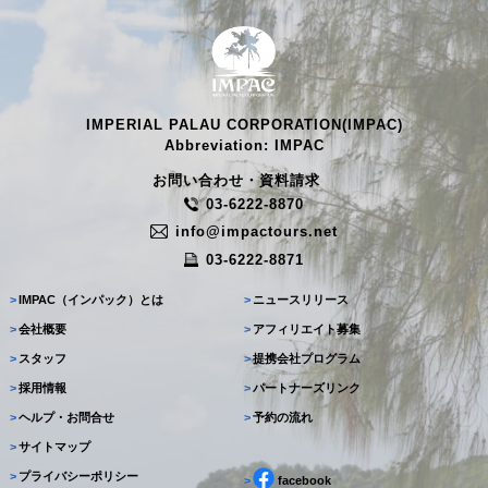
IMPERIAL PALAU CORPORATION(IMPAC)
Abbreviation: IMPAC
お問い合わせ・資料請求
03-6222-8870
info@impactours.net
03-6222-8871
>
IMPAC（インパック）とは
>
ニュースリリース
>
会社概要
>
アフィリエイト募集
>
スタッフ
>
提携会社プログラム
>
採用情報
>
パートナーズリンク
>
ヘルプ・お問合せ
>
予約の流れ
>
サイトマップ
>
プライバシーポリシー
>
facebook