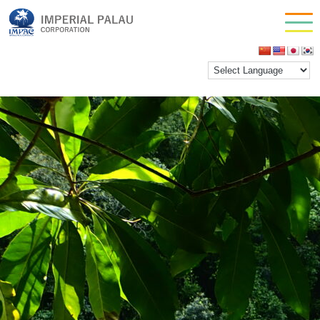
OLYMPUS DIGITAL CAMERA
お問い合わせ
inpactestuser
|
2021年1月27日
会社情報
←
Return to OLYMPUS DIGITAL CAMERA
‹
›