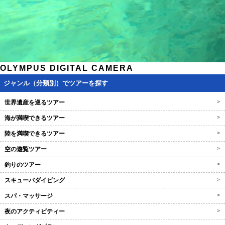
OLYMPUS DIGITAL CAMERA
ジャンル（分類別）でツアーを探す
世界遺産を巡るツアー
>
海が満喫できるツアー
>
陸を満喫できるツアー
>
空の遊覧ツアー
>
釣りのツアー
>
スキューバダイビング
>
スパ・マッサージ
>
夜のアクティビティー
>