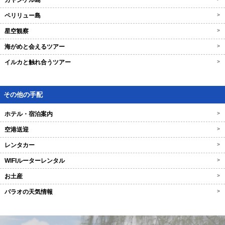
カヤンゲル島
ペリリュー島
>
星空観察
>
海がめと会えるツアー
>
イルカと触れ合うツアー
>
その他の手配
ホテル・宿泊案内
>
空港送迎
>
レンタカー
>
WIFIルーターレンタル
>
お土産
>
パラオの天気情報
>