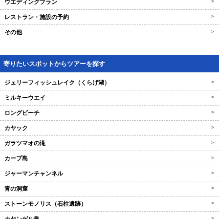
ウエディングプラン
>
レストラン・施設の予約
>
その他
>
寄りたいスポットからツアーを探す
ジェリーフィッシュレイク（くらげ湖）
>
ミルキーウエイ
>
ロングビーチ
>
カヤック
>
ガラツマオの滝
>
カープ島
>
ジャーマンチャンネル
>
青の洞窟
>
ストーンモノリス（石柱遺跡）
>
>