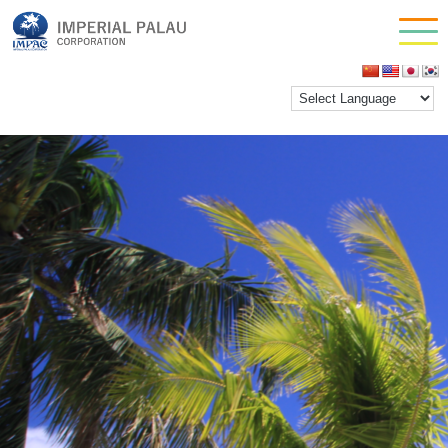
southrock aicatch
お問い合わせ
inpactestuser
|
2021年3月14日
会社情報
←
Return to southrock aicatch
‹
›