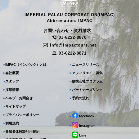
IMPERIAL PALAU CORPORATION(IMPAC)
Abbreviation: IMPAC
お問い合わせ・資料請求
03-6222-8870
info@impactours.net
03-6222-8871
>
IMPAC（インパック）とは
>
ニュースリリース
>
会社概要
>
アフィリエイト募集
>
スタッフ
>
提携会社プログラム
>
採用情報
>
パートナーズリンク
>
ヘルプ・お問合せ
>
予約の流れ
>
サイトマップ
>
プライバシーポリシー
>
facebook
>
利用規約
>
instagram
>
参加者体験談利用規約
>
Line