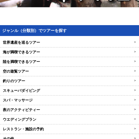
ジャンル（分類別）でツアーを探す
世界遺産を巡るツアー
>
海が満喫できるツアー
>
陸を満喫できるツアー
>
空の遊覧ツアー
>
釣りのツアー
>
スキューバダイビング
>
スパ・マッサージ
>
夜のアクティビティー
>
ウエディングプラン
>
レストラン・施設の予約
>
その他
>