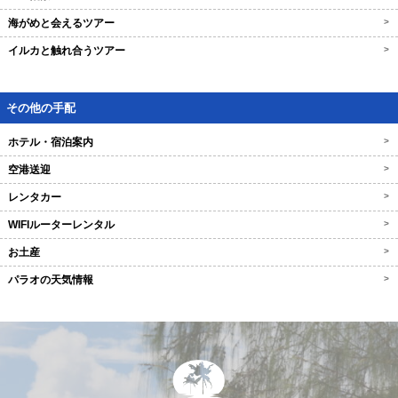
海がめと会えるツアー
>
イルカと触れ合うツアー
>
その他の手配
ホテル・宿泊案内
>
空港送迎
>
レンタカー
>
WIFIルーターレンタル
>
お土産
>
パラオの天気情報
>