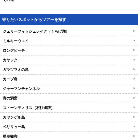
寄りたいスポットからツアーを探す
ジェリーフィッシュレイク（くらげ湖）
>
ミルキーウエイ
>
ロングビーチ
>
カヤック
>
ガラツマオの滝
>
カープ島
>
ジャーマンチャンネル
>
青の洞窟
>
ストーンモノリス（石柱遺跡）
>
カヤンゲル島
>
ペリリュー島
>
星空観察
>