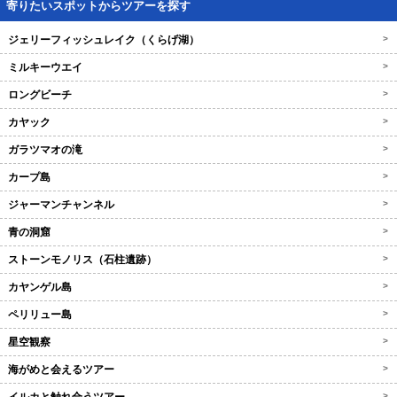
寄りたいスポットからツアーを探す
ジェリーフィッシュレイク（くらげ湖）
>
ミルキーウエイ
>
ロングビーチ
>
カヤック
>
ガラツマオの滝
>
カープ島
>
ジャーマンチャンネル
>
青の洞窟
>
ストーンモノリス（石柱遺跡）
>
カヤンゲル島
>
ペリリュー島
>
星空観察
>
海がめと会えるツアー
>
>