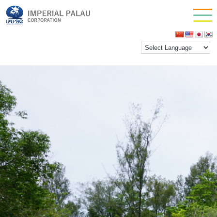
pel top1
お問い合わせ
inpactestuser
|
2021年1月27日
会社情報
←
Return to ぺリリュー島歴史散策ツアー
‹
›