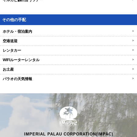
イルカと触れ合うツアー
その他の手配
ホテル・宿泊案内
>
空港送迎
>
レンタカー
>
WIFIルーターレンタル
>
お土産
>
パラオの天気情報
>
IMPERIAL PALAU CORPORATION(IMPAC)