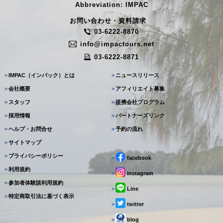
Abbreviation: IMPAC
お問い合わせ・資料請求
03-6222-8870
info@impactours.net
03-6222-8871
>
IMPAC（インパック）とは
>
ニュースリリース
>
会社概要
>
アフィリエイト募集
>
スタッフ
>
提携会社プログラム
>
採用情報
>
パートナーズリンク
>
ヘルプ・お問合せ
>
予約の流れ
>
サイトマップ
>
プライバシーポリシー
>
facebook
>
利用規約
>
instagram
>
参加者体験談利用規約
>
Line
>
特定商取引法に基づく表示
>
twitter
>
blog