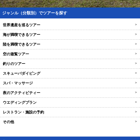
ジャンル（分類別）でツアーを探す
世界遺産を巡るツアー
>
海が満喫できるツアー
>
陸を満喫できるツアー
>
空の遊覧ツアー
>
釣りのツアー
>
スキューバダイビング
>
スパ・マッサージ
>
夜のアクティビティー
>
ウエディングプラン
>
レストラン・施設の予約
>
その他
>