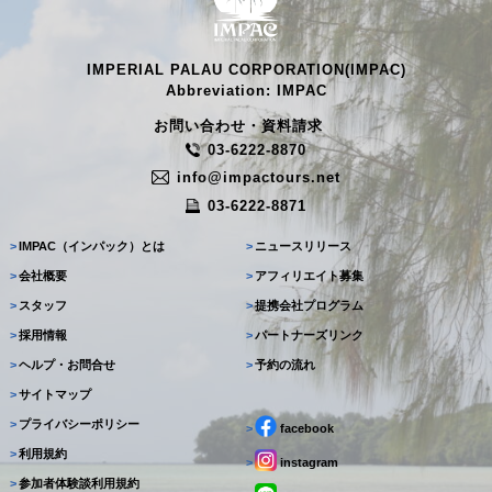
IMPERIAL PALAU CORPORATION(IMPAC)
Abbreviation: IMPAC
お問い合わせ・資料請求
03-6222-8870
info@impactours.net
03-6222-8871
>
IMPAC（インパック）とは
>
ニュースリリース
>
会社概要
>
アフィリエイト募集
>
スタッフ
>
提携会社プログラム
>
採用情報
>
パートナーズリンク
>
ヘルプ・お問合せ
>
予約の流れ
>
サイトマップ
>
プライバシーポリシー
>
facebook
>
利用規約
>
instagram
>
参加者体験談利用規約