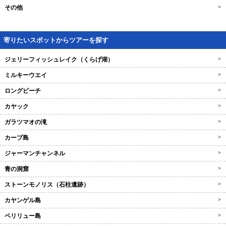
その他
>
寄りたいスポットからツアーを探す
ジェリーフィッシュレイク（くらげ湖）
>
ミルキーウエイ
>
ロングビーチ
>
カヤック
>
ガラツマオの滝
>
カープ島
>
ジャーマンチャンネル
>
青の洞窟
>
ストーンモノリス（石柱遺跡）
>
カヤンゲル島
>
ペリリュー島
>