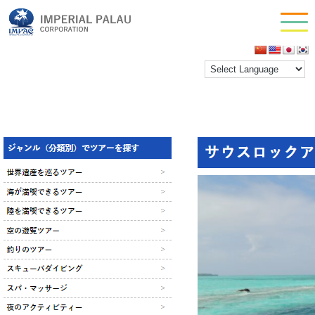
tourselect02
お問い合わせ
inpactestuser
|
2021年3月10日
会社情報
←
Return to tourselect02
‹
›