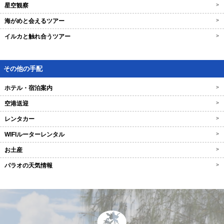
星空観察
>
海がめと会えるツアー
>
イルカと触れ合うツアー
>
その他の手配
ホテル・宿泊案内
>
空港送迎
>
レンタカー
>
WIFIルーターレンタル
>
お土産
>
パラオの天気情報
>